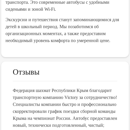
транспорта. Это современные автобусы с удобными
сиденьями и зоной Wi-Fi.
Экскурсии и путешествия станут запоминающимися для
детей в школьный период. Мы позаботимся об
организационных моментах, а также предоставим
необходимый уровень комфорта по умеренной цене.
Отзывы
Федерация шахмат Республики Крым благодарит
В ноя
их
транспортную компанию Victory за сотрудничество!
"Vict
,
Специалисты компании быстро и профессионально
трансф
скорректировали график поездки сборной команды
все о
м!
Крыма на чемпионат России. Автобус предоставлен
профе
!!!
новый, технически подготовленный, чистый;
дальн