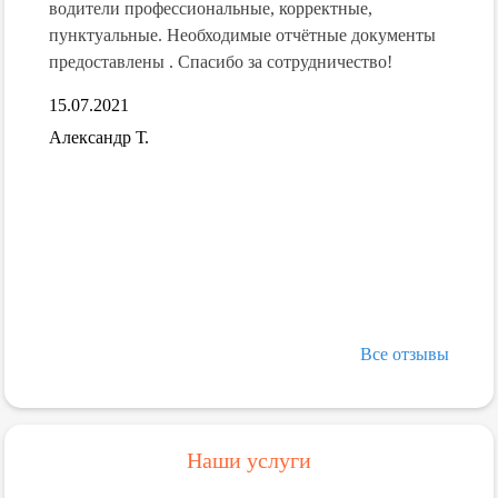
водители профессиональные, корректные,
15.07.
пунктуальные. Необходимые отчётные документы
 об
Алекс
предоставлены . Спасибо за сотрудничество!
15.07.2021
обусы-
я
Александр Т.
о
Все отзывы
Наши услуги