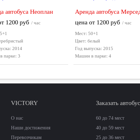
а автобуса Неоплан
Аренда автобуса Мерсе
от
1200
руб
цена от
1200
руб
/ час
/ час
55+1
Мест: 50+1
серебристый
Цвет: белый
уска: 2014
Год выпуска: 2015
 парке: 3
Машин в парке: 4
VICTORY
Заказать автобу
О нас
60 до 74
мест
Наши достижения
40 до 59
мест
Перевозчикам
25 до 36
мест