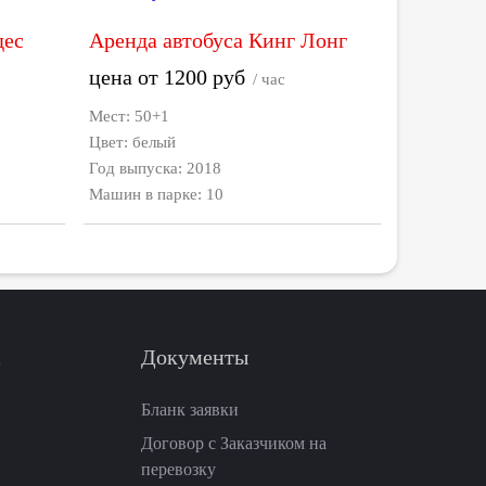
дес
Аренда автобуса Кинг Лонг
цена от
1200
руб
/ час
Мест: 50+1
Цвет: белый
Год выпуска: 2018
Машин в парке: 10
с
Документы
Бланк заявки
Договор с Заказчиком на
перевозку