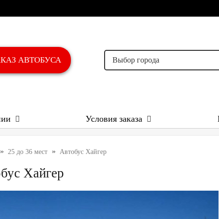
AКАЗ АВТОБУСА
Выбор города
нии
Условия заказа
»
»
25 до 36 мест
Автобус Хайгер
бус Хайгер