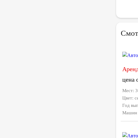
Смот
Аренд
цена 
Мест: 3
Цвет: 
Год вып
Машин в