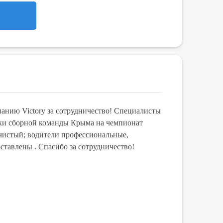
нию Victory за сотрудничество! Специалисты
В ноября 2020г.с
дки сборной команды Крыма на чемпионат
на спорт меропри
чистый; водители профессиональные,
вежливые !) В д
тавлены . Спасибо за сотрудничество!
15.07.2021
Алексей Сеничев