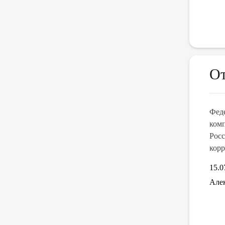
О
Мы уже много лет заказываем у них автобусы,
Феде
! Водительский состав уважительный и интелегентный!!!
комп
ны!!!
Росс
корр
15.0
транспортной компании. Уже много лет сотрудничаю,
ы крупнейшая международная компания, ращъезжаем: по
Алек