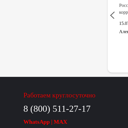
ны!!!
Росс
корр
15.0
транспортной компании. Уже много лет сотрудничаю,
ы крупнейшая международная компания, ращъезжаем: по
Алек
Работаем круглосуточно
8 (800) 511-27-17
WhatsApp | MAX