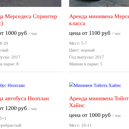
а Мерседеса Спринтер
Аренда минивена Мерс
с)
класса
от
1000
руб
цена от
1100
руб
/ час
/ час
8-20
Мест: 5-7
елый
Цвет: черный
уска: 2017
Год выпуска: 2017
 парке: 8
Машин в парке: 5
а автобуса Неоплан
Аренда минивена Тойот
Хайнс
от
1200
руб
/ час
цена от
1000
руб
/ час
55+1
серебристый
Мест: 10-11