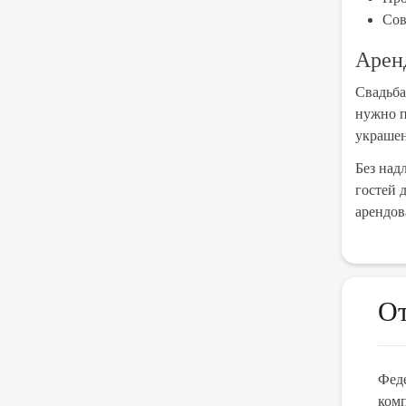
Сов
Арен
Свадьба
нужно п
украшен
Без над
гостей 
арендов
О
Мы уже много лет заказываем у них автобусы,
Феде
! Водительский состав уважительный и интелегентный!!!
комп