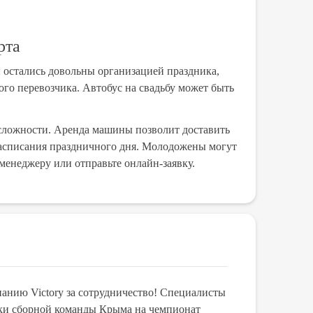
рта
 остались довольны организацией праздника,
го перевозчика. Автобус на свадьбу может быть
 сложности. Аренда машины позволит доставить
 расписания праздничного дня. Молодожены могут
 менеджеру или отправьте онлайн-заявку.
нию Victory за сотрудничество! Специалисты
В ноября 2020г.с
дки сборной команды Крыма на чемпионат
на спорт меропри