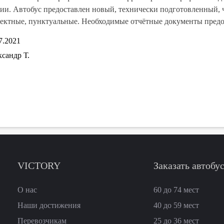
ии. Автобус предоставлен новый, технически подготовленный, 
ектные, пунктуальные. Необходимые отчётные документы предос
7.2021
сандр Т.
VICTORY
Заказать автобу
О нас
60 до 74
мест
Наши достижения
40 до 59
мест
Перевозчикам
25 до 36
мест