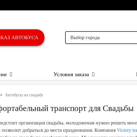
AКАЗ АВТОБУСА
Выбор города
нии
Условия заказа
»
Автобусы на свадьбу
ортабельный транспорт для Свадьбы
редстоит организация свадьбы, молодоженам нужно решить много
 позволит добраться до места празднования. Компания
Victory tr