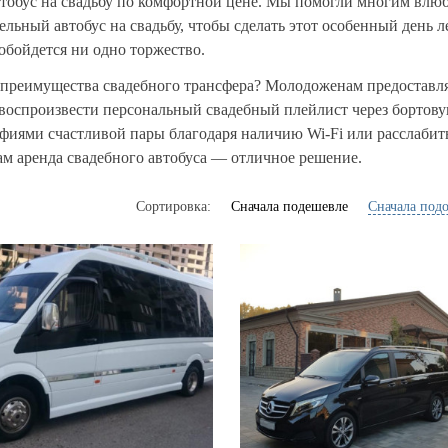
втобус на свадьбу по комфортной цене. Мы помогли многим вл
ельный автобус на свадьбу, чтобы сделать этот особенный день л
 обойдется ни одно торжество.
преимущества свадебного трансфера? Молодоженам предоставля
оспроизвести персональный свадебный плейлист через бортовую
фиями счастливой пары благодаря наличию Wi-Fi или расслабить
м аренда свадебного автобуса — отличное решение.
Сортировка:
Cначала подешевле
Cначала под