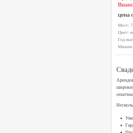
Виан
цена 
Мест: 7
Цвет: 
Год вып
Машин в
Свад
Арендов
широкий
опытный
Несколь
Уме
Гар
Про